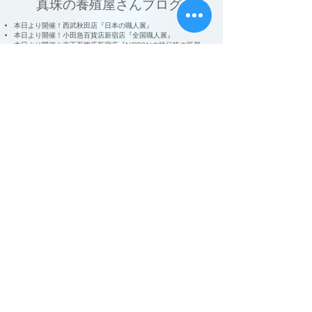
​真珠の養殖屋さんブログ
本日より開催！西武秋田店『日本の職人展』
本日より開催！小田急百貨店新宿店『全国職人展』
本日より開催！京王百貨店新宿店『NIPPONの技伝統の匠展』
​​本日より開催！東武百貨店船橋店『にっぽんの手しごと展』
​本日より開催！星ヶ丘三越『日本の匠 職人の技展』
本日より開催！そごう千葉店『日本の職人展』​
開催中！京急百貨店『日本の技と工芸展』
本日より開催！日本橋髙島屋『手仕事展』