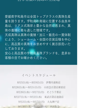
愛媛県宇和島市は全国トップクラスの真珠生産
量を誇ります。宇和島の南端に位置する由良半
島は、リアス式海岸と豊かな自然に恵まれ、真
珠の養殖に最も適した環境です。
天成真珠は真珠の養殖・加工・販売の一貫体制
により、ショールーム・全国の百貨店様を中心
に、高品質の真珠をお求めやすく展示即売いた
しております。
安心と高品質の宇和島真珠ブランドを、是非お
客様の目でお確かめください。
イベントスケジュール
8月5日(水)～8月9日(日) 伊勢丹浦和店
8月26日(水)～8月31日(月) 小田急百貨店新宿店
8月26日(水)～9月7日(月) そごう千葉店
8月27日(木)～9月2日(水) 東武百貨店池袋店
9月2日(水)～9月7日(月) 大丸神戸店
​9月30日(水)～10月6日(火) 西宮阪急