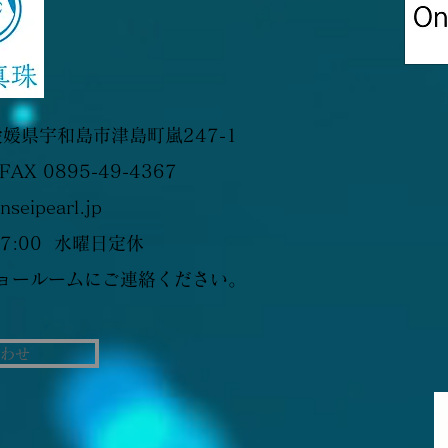
愛媛県宇和島市津島町嵐247-1
 FAX 0895-49-4367
nseipearl.jp
7:00 水曜日定休
ョールームにご連絡ください。
わせ