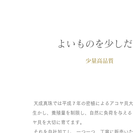
​よいものを少し
​少量高品質
天成真珠では平成７年の密植によるアコヤ貝大
生かし、養殖量を制限し、自然に負荷を与える
ヤ貝を大切に育てます。
それを自社加工し、一つ一つ、丁寧に販売い