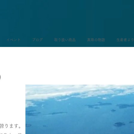
イベント
ブログ
取り扱い商品
真珠の物語
生産者よ
り
誇ります。