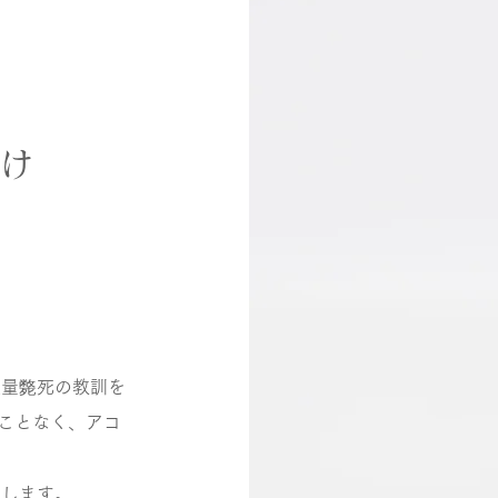
だけ
量斃死の教訓を
ことなく、アコ
たします。