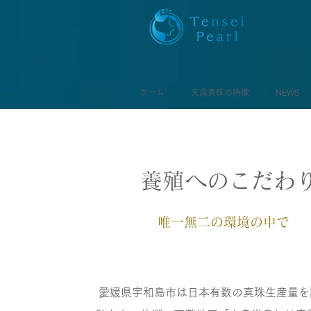
ホーム
天成真珠の特徴
NEWS
養殖へのこだわ
唯一無二の環境の中で
愛媛県宇和島市は日本有数の真珠生産量を