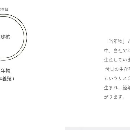
「当年物」
中、当社で
生産してい
母貝の生存
というリス
生まれ、経
がります。