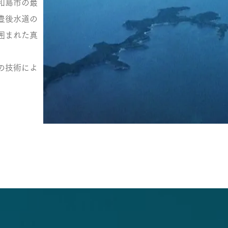
和島市の最
豊後水道の
囲まれた真
の技術によ